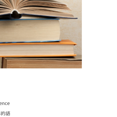
nce
準的語