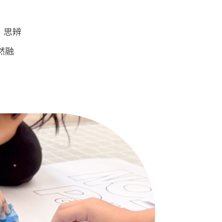
× 思辨
然融