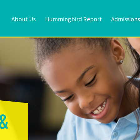
About Us
Hummingbird Report
Admissions
&